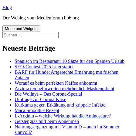
Zum
Blog
Inhalt
Der Weblog vom Medienforum bb6.org
springen
Menü und Widgets
Suchen
nach:
Neueste Beiträge
Spanisch im Restaurant: 10 Sätze für den Spanien Urlaub
SEO-Contest 2025 ist gestartet
BARF für Hunde: Artgerechte Ernährung mit frischen
Zutaten
Worauf es beim perfekten Kaffee ankommt
Arztpraxen befürworten mehrheitlich Maskenpflicht
Die Wollnys – Das Corona-Spezial
Umfrage zur Corona-Krise
Kurkuma gegen Erkältung und grippale Infekte
Maca Smoothie Rezept
L-Arginin – welche Wirkung hat die Aminosäure?
Gerstengras hilft beim Abnehmen
Nahrungsergänzung mit Vitamin D – auch im Sommer
sinnvoll?