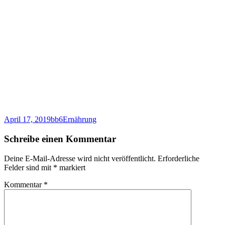
Veröffentlicht
Autor
Kategorien
April 17, 2019
bb6
Ernährung
am
Schreibe einen Kommentar
Deine E-Mail-Adresse wird nicht veröffentlicht.
Erforderliche
Felder sind mit
*
markiert
Kommentar
*