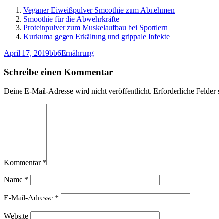
Veganer Eiweißpulver Smoothie zum Abnehmen
Smoothie für die Abwehrkräfte
Proteinpulver zum Muskelaufbau bei Sportlern
Kurkuma gegen Erkältung und grippale Infekte
Veröffentlicht
Autor
Kategorien
April 17, 2019
bb6
Ernährung
am
Schreibe einen Kommentar
Deine E-Mail-Adresse wird nicht veröffentlicht.
Erforderliche Felder 
Kommentar
*
Name
*
E-Mail-Adresse
*
Website