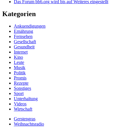
Das Forum bb6.org wird bis auf Weiteres eingestellt
Kategorien
Ankuendigungen
Ernährung
Fernsehen
Gesellschaft
Gesundheit
Internet
Kino
Leute
Musik
Politik
Promis
Rezepte
Sonstiges
Sport
Unterhaltung
Videos
Wirtschaft
Gerstengras
Weihnachtsradio