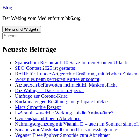
Zum
Blog
Inhalt
Der Weblog vom Medienforum bb6.org
springen
Menü und Widgets
Suchen
nach:
Neueste Beiträge
Spanisch im Restaurant: 10 Sätze für den Spanien Urlaub
SEO-Contest 2025 ist gestartet
BARF für Hunde: Artgerechte Ernährung mit frischen Zutaten
Worauf es beim perfekten Kaffee ankommt
Arztpraxen befürworten mehrheitlich Maskenpflicht
Die Wollnys – Das Corona-Spezial
Umfrage zur Corona-Krise
Kurkuma gegen Erkältung und grippale Infekte
Maca Smoothie Rezept
L-Arginin – welche Wirkung hat die Aminosäure?
Gerstengras hilft beim Abnehmen
Nahrungsergänzung mit Vitamin D – auch im Sommer sinnvoll
Kreatin zum Muskelaufbau und Leistungssteigerung
Veganer Eiweißpulver Smoothie zum Abnehmen