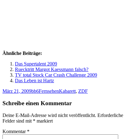
Ähnliche Beiträge:
Das Supertalent 2009
Ruecktritt Margot Kaessmann falsch?
TV total Stock Car Crash Challenge 2009
Das Leben ist Hartz
Veröffentlicht
Autor
Kategorien
Schlagwörter
März 21, 2009
bb6
Fernsehen
Kabarett
,
ZDF
am
Schreibe einen Kommentar
Deine E-Mail-Adresse wird nicht veröffentlicht.
Erforderliche
Felder sind mit
*
markiert
Kommentar
*