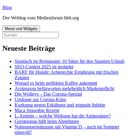
Zum
Blog
Inhalt
Der Weblog vom Medienforum bb6.org
springen
Menü und Widgets
Suchen
nach:
Neueste Beiträge
Spanisch im Restaurant: 10 Sätze für den Spanien Urlaub
SEO-Contest 2025 ist gestartet
BARF für Hunde: Artgerechte Ernährung mit frischen
Zutaten
Worauf es beim perfekten Kaffee ankommt
Arztpraxen befürworten mehrheitlich Maskenpflicht
Die Wollnys – Das Corona-Spezial
Umfrage zur Corona-Krise
Kurkuma gegen Erkältung und grippale Infekte
Maca Smoothie Rezept
L-Arginin – welche Wirkung hat die Aminosäure?
Gerstengras hilft beim Abnehmen
Nahrungsergänzung mit Vitamin D – auch im Sommer
sinnvoll?