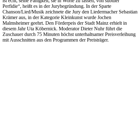
ist echt, seine Fähigkeit, sie in Worte zu fassen, von subtiler
Perfidie“, heißt es in der Jurybegründung. In der Sparte
Chanson/Lied/Musik zeichnete die Jury den Liedermacher Sebastian
Krämer aus, in der Kategorie Kleinkunst wurde Jochen
Malmsheimer geehrt. Den Förderpeis der Stadt Mainz erhielt in
diesem Jahr Uta Köbernick. Moderator Dieter Nuhr führt die
Zuschauer durch 75 Minuten höchst unterhaltsamer Preisverleihung
mit Ausschnitten aus den Programmen der Preisträger.