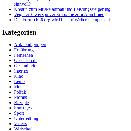
sinnvoll?
Kreatin zum Muskelaufbau und Leistungssteigerung
Veganer Eiweißpulver Smoothie zum Abnehmen
Das Forum bb6.org wird bis auf Weiteres eingestellt
Kategorien
Ankuendigungen
Ernährung
Fernsehen
Gesellschaft
Gesundheit
Internet
Kino
Leute
Musik
Politik
Promis
Rezepte
Sonstiges
Sport
Unterhaltung
Videos
Wirtschaft