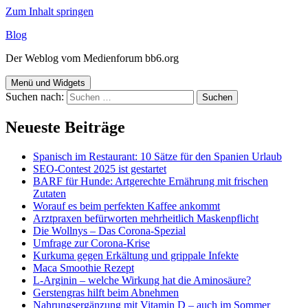
Zum Inhalt springen
Blog
Der Weblog vom Medienforum bb6.org
Menü und Widgets
Suchen nach:
Neueste Beiträge
Spanisch im Restaurant: 10 Sätze für den Spanien Urlaub
SEO-Contest 2025 ist gestartet
BARF für Hunde: Artgerechte Ernährung mit frischen
Zutaten
Worauf es beim perfekten Kaffee ankommt
Arztpraxen befürworten mehrheitlich Maskenpflicht
Die Wollnys – Das Corona-Spezial
Umfrage zur Corona-Krise
Kurkuma gegen Erkältung und grippale Infekte
Maca Smoothie Rezept
L-Arginin – welche Wirkung hat die Aminosäure?
Gerstengras hilft beim Abnehmen
Nahrungsergänzung mit Vitamin D – auch im Sommer