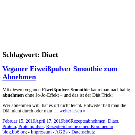
Schlagwort:
Diaet
Veganer Eiweißpulver Smoothie zum
Abnehmen
Mit diesem veganen
Eiweißpulver Smoothie
kann man nachhaltig
abnehmen
ohne Jo-Jo-Effekt – und das ist der Diät Trick:
Wer abnehmen will, hat es oft nicht leicht. Entweder hält man die
Diät nicht durch oder man …
weiter lesen »
Veröffentlicht
Autor
Kategorien
Schlagwörter
Februar 15, 2019
April 17, 2019
bb6
Rezepte
abnehmen
,
Diaet
,
am
zu
Protein
,
Proteinpulver
,
Rezepte
Schreibe einen Kommentar
Veganer
blog.bb6.org
-
Impressum
-
AGBs
-
Datenschutz