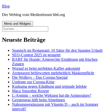
Zum
Blog
Inhalt
Der Weblog vom Medienforum bb6.org
springen
Menü und Widgets
Suchen
nach:
Neueste Beiträge
Spanisch im Restaurant: 10 Sätze für den Spanien Urlaub
SEO-Contest 2025 ist gestartet
BARF für Hunde: Artgerechte Ernährung mit frischen
Zutaten
Worauf es beim perfekten Kaffee ankommt
Arztpraxen befürworten mehrheitlich Maskenpflicht
Die Wollnys – Das Corona-Spezial
Umfrage zur Corona-Krise
Kurkuma gegen Erkältung und grippale Infekte
Maca Smoothie Rezept
L-Arginin – welche Wirkung hat die Aminosäure?
Gerstengras hilft beim Abnehmen
Nahrungsergänzung mit Vitamin D – auch im Sommer
sinnvoll?