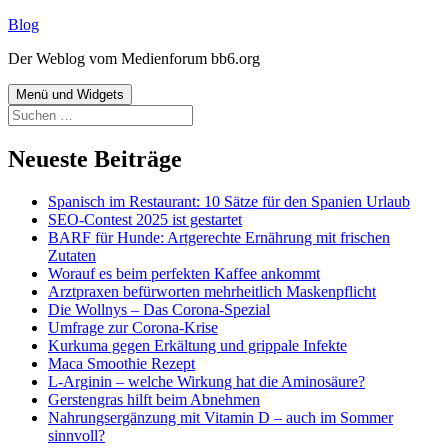
Zum
Blog
Inhalt
Der Weblog vom Medienforum bb6.org
springen
Menü und Widgets
Suchen
nach:
Neueste Beiträge
Spanisch im Restaurant: 10 Sätze für den Spanien Urlaub
SEO-Contest 2025 ist gestartet
BARF für Hunde: Artgerechte Ernährung mit frischen
Zutaten
Worauf es beim perfekten Kaffee ankommt
Arztpraxen befürworten mehrheitlich Maskenpflicht
Die Wollnys – Das Corona-Spezial
Umfrage zur Corona-Krise
Kurkuma gegen Erkältung und grippale Infekte
Maca Smoothie Rezept
L-Arginin – welche Wirkung hat die Aminosäure?
Gerstengras hilft beim Abnehmen
Nahrungsergänzung mit Vitamin D – auch im Sommer
sinnvoll?