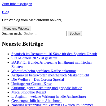
Zum Inhalt springen
Blog
Der Weblog vom Medienforum bb6.org
Menü und Widgets
Suchen nach:
Neueste Beiträge
Spanisch im Restaurant: 10 Sätze für den Spanien Urlaub
SEO-Contest 2025 ist gestartet
BARF für Hunde: Artgerechte Ernährung mit frischen
Zutaten
Worauf es beim perfekten Kaffee ankommt
Arztpraxen befürworten mehrheitlich Maskenpflicht
Die Wollnys – Das Corona-Spezial
Umfrage zur Corona-Krise
Kurkuma gegen Erkältung und grippale Infekte
Maca Smoothie Rezept
L-Arginin – welche Wirkung hat die Aminosäure?
Gerstengras hilft beim Abnehmen
Nahrungsergänzung mit Vitamin D – auch im Sommer