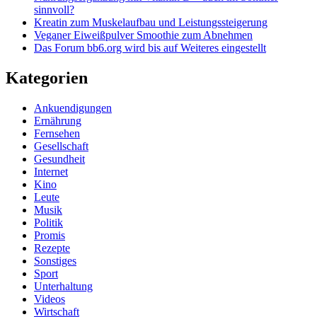
sinnvoll?
Kreatin zum Muskelaufbau und Leistungssteigerung
Veganer Eiweißpulver Smoothie zum Abnehmen
Das Forum bb6.org wird bis auf Weiteres eingestellt
Kategorien
Ankuendigungen
Ernährung
Fernsehen
Gesellschaft
Gesundheit
Internet
Kino
Leute
Musik
Politik
Promis
Rezepte
Sonstiges
Sport
Unterhaltung
Videos
Wirtschaft