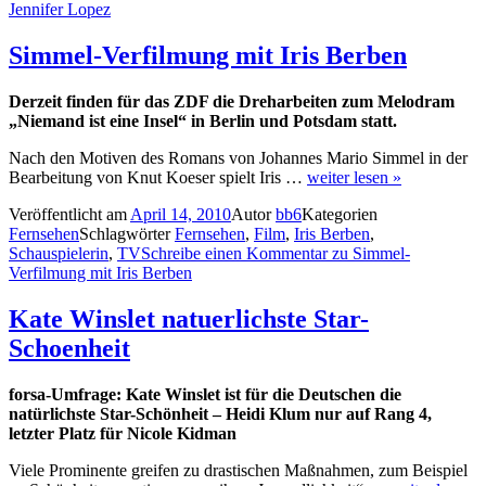
Jennifer Lopez
Simmel-Verfilmung mit Iris Berben
Derzeit finden für das ZDF die Dreharbeiten zum Melodram
„Niemand ist eine Insel“ in Berlin und Potsdam statt.
Nach den Motiven des Romans von Johannes Mario Simmel in der
Bearbeitung von Knut Koeser spielt Iris …
weiter lesen »
Veröffentlicht am
April 14, 2010
Autor
bb6
Kategorien
Fernsehen
Schlagwörter
Fernsehen
,
Film
,
Iris Berben
,
Schauspielerin
,
TV
Schreibe einen Kommentar
zu Simmel-
Verfilmung mit Iris Berben
Kate Winslet natuerlichste Star-
Schoenheit
forsa-Umfrage: Kate Winslet ist für die Deutschen die
natürlichste Star-Schönheit – Heidi Klum nur auf Rang 4,
letzter Platz für Nicole Kidman
Viele Prominente greifen zu drastischen Maßnahmen, zum Beispiel