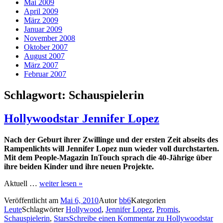
Mai 2009
April 2009
März 2009
Januar 2009
November 2008
Oktober 2007
August 2007
März 2007
Februar 2007
Schlagwort:
Schauspielerin
Hollywoodstar Jennifer Lopez
Nach der Geburt ihrer Zwillinge und der ersten Zeit abseits des
Rampenlichts will Jennifer Lopez nun wieder voll durchstarten.
Mit dem People-Magazin InTouch sprach die 40-Jährige über
ihre beiden Kinder und ihre neuen Projekte.
Aktuell …
weiter lesen »
Veröffentlicht am
Mai 6, 2010
Autor
bb6
Kategorien
Leute
Schlagwörter
Hollywood
,
Jennifer Lopez
,
Promis
,
Schauspielerin
,
Stars
Schreibe einen Kommentar
zu Hollywoodstar